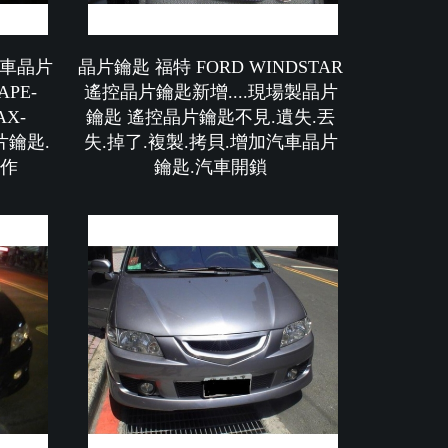
 汽車晶片
晶片鑰匙 福特 FORD WINDSTAR
PE-
遙控晶片鑰匙新增....現場製晶片
AX-
鑰匙 遙控晶片鑰匙不見.遺失.丟
片鑰匙.
失.掉了.複製.拷貝.增加汽車晶片
製作
鑰匙.汽車開鎖