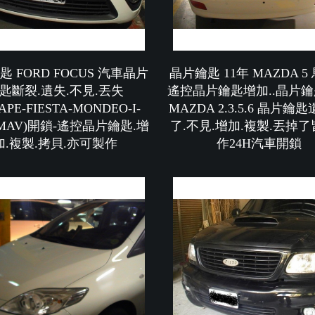
 FORD FOCUS 汽車晶片
晶片鑰匙 11年 MAZDA 5
匙斷裂.遺失.不見.丟失
遙控晶片鑰匙增加..晶片
APE-FIESTA-MONDEO-I-
MAZDA 2.3.5.6 晶片鑰
-MAV)開鎖-遙控晶片鑰匙.增
了.不見.增加.複製.丟掉
加.複製.拷貝.亦可製作
作24H汽車開鎖