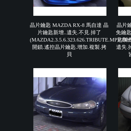
晶片鑰匙 MAZDA RX-8 馬自達 晶
晶片鑰
片鑰匙新增..遺失.不見.掉了
免鑰匙
(MAZDA2.3.5.6.323.626.TRIBUTE.MPV.P
匙製作
開鎖.遙控晶片鑰匙.增加.複製.拷
遺失.
貝