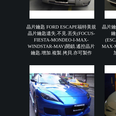
晶片鑰匙 FORD ESCAPE福特美規
晶片鑰匙
晶片鑰匙遺失.不見.丟失(FOCUS-
鑰
FIESTA-MONDEO-I-MAX-
(ESC
WINDSTAR-MAV)開鎖.遙控晶片
MAX
鑰匙.增加.複製.拷貝.亦可製作