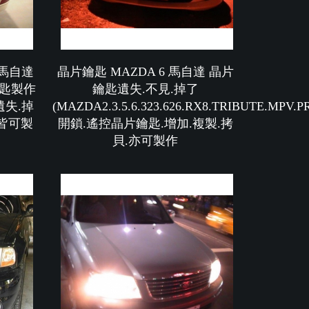
 馬自達
晶片鑰匙 MAZDA 6 馬自達 晶片
鑰匙製作
鑰匙遺失.不見.掉了
匙遺失.掉
(MAZDA2.3.5.6.323.626.RX8.TRIBUTE.MPV.
了皆可製
開鎖.遙控晶片鑰匙.增加.複製.拷
貝.亦可製作