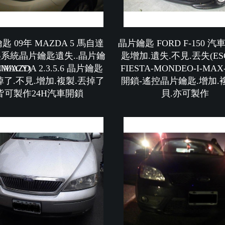
匙 09年 MAZDA 5 馬自達
晶片鑰匙 FORD F-150 
系統晶片鑰匙遺失..晶片鑰
匙增加.遺失.不見.丟失(ESC
REMACY)
MAZDA 2.3.5.6 晶片鑰匙
FIESTA-MONDEO-I-MAX
掉了.不見.增加.複製.丟掉了
開鎖-遙控晶片鑰匙.增加.
皆可製作24H汽車開鎖
貝.亦可製作