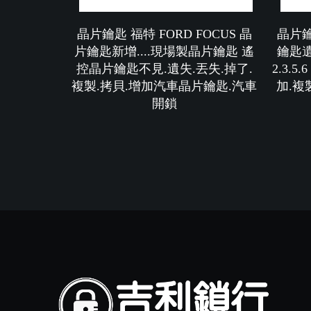
晶片鑰匙 福特 FORD FOCUS 晶
晶片鑰
片鑰匙新增....現場製晶片鑰匙 遙
鑰匙遺
控晶片鑰匙不見.遺失.丟失.掉了.
2.3.
複製.拷貝.增加汽車晶片鑰匙.汽車
加.複
開鎖