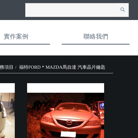
search
+
實作案例
聯絡我們
務項目
福特FORD * MAZDA馬自達 汽車晶片鑰匙