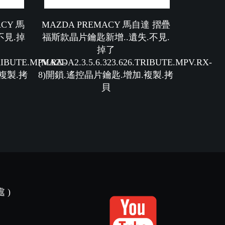
CY 馬
MAZDA PREMACY 馬自達 摺疊
不見.掉
福斯款晶片鑰匙新增..遺失.不見.
掉了
TRIBUTE.MPV.RX-
(MAZDA2.3.5.6.323.626.TRIBUTE.MPV.RX-
複製.拷
8)開鎖.遙控晶片鑰匙.增加.複製.拷
貝
 )