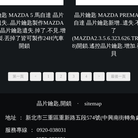
匙 MAZDA 5 馬自達 晶片
晶片鑰匙 MAZDA PREMA
失..晶片鑰匙製作MAZDA
自達 晶片鑰匙新增..遺失.
5.6 晶片鑰匙遺失.掉了.不見.增
了
製.丟掉了皆可製作24H汽車
(MAZDA2.3.5.6.323.626.
開鎖
8)開鎖.遙控晶片鑰匙.增加.
貝
第一頁
<
1
2
3
4
>
最後一頁
晶片鑰匙,開鎖
·
sitemap
地址
：
新北市三重區重新路五段574號(中興南街轉角處
服務專線
：
0920-038031