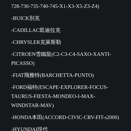
728-730-735-740-745-X1-X3-X5-Z3-Z4)
-BUICK別克
-CADILLAC凱迪拉克
-CHRYSLER克萊斯勒
-CITROEN雪鐵龍(C2-C3-C4-SAXO-XANTI-
PICASSO)
-FIAT飛雅特(BARCHETTA-PUNTO)
-FORD福特(ESCAPE-EXPLORER-FOCUS-
TAURUS-FIESTA-MONDEO-I-MAX-
WINDSTAR-MAV)
-HONDA本田(ACCORD-CIVIC-CRV-FIT-s2000)
-HYUNDAI現代