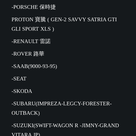
-PORSCHE 保時捷
PROTON 寶騰 ( GEN-2 SAVVY SATRIA GTI
GLI SPORT XLS )
-RENAULT 雷諾
-ROVER 路華
-SAAB(9000-93-95)
-SEAT
-SKODA
-SUBARU(IMPREZA-LEGCY-FORESTER-
OUTBACK)
-SUZUKI(SWIFT-WAGON R -JIMNY-GRAND
VITARA JP)