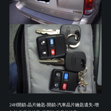
24H開鎖-晶片鑰匙-開鎖-汽車晶片鑰匙遺失-增