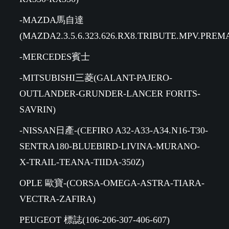
-MAZDA馬自達
(MAZDA2.3.5.6.323.626.RX8.TRIBUTE.MPV.PREM
-MERCEDES賓士
-MITSUBISHI三菱(GALANT-PAJERO-
OUTLANDER-GRUNDER-LANCER FORITS-
SAVRIN)
-NISSAN日產-(CEFIRO A32-A33-A34.N16-T30-
SENTRA180-BLUEBIRD-LIVINA-MURANO-
X-TRAIL-TEANA-TIIDA-350Z)
OPLE 歐寶-(CORSA-OMEGA-ASTRA-TIARA-
VECTRA-ZAFIRA)
PEUGEOT 標誌(106-206-307-406-607)