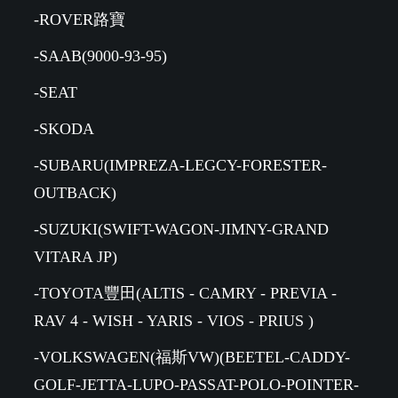
-ROVER路寶
-SAAB(9000-93-95)
-SEAT
-SKODA
-SUBARU(IMPREZA-LEGCY-FORESTER-
OUTBACK)
-SUZUKI(SWIFT-WAGON-JIMNY-GRAND
VITARA JP)
-TOYOTA豐田(ALTIS - CAMRY - PREVIA -
RAV 4 - WISH - YARIS - VIOS - PRIUS )
-VOLKSWAGEN(福斯VW)(BEETEL-CADDY-
GOLF-JETTA-LUPO-PASSAT-POLO-POINTER-