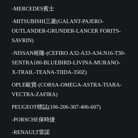
-MERCEDES賓士
-MITSUBISHI三菱(GALANT-PAJERO-
OUTLANDER-GRUNDER-LANCER FORITS-
SAVRIN)
-NISSAN裕隆-(CEFIRO A32-A33-A34.N16-T30-
SENTRA180-BLUEBIRD-LIVINA-MURANO-
X-TRAIL-TEANA-TIIDA-350Z)
OPLE歐寶-(CORSA-OMEGA-ASTRA-TIARA-
VECTRA-ZAFIRA)
PEUGEOT標誌(106-206-307-406-607)
-PORSCHE保時捷
-RENAULT雷諾