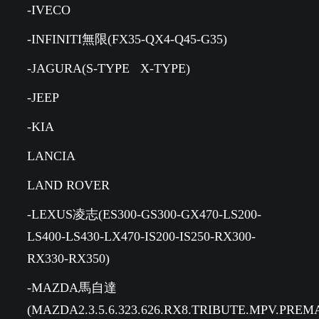
-IVECO
-INFINITI無限(FX35-QX4-Q45-G35)
-JAGURA(S-TYPE X-TYPE)
-JEEP
-KIA
LANCIA
LAND ROVER
-LEXUS凌志(ES300-GS300-GX470-LS200-
LS400-LS430-LX470-IS200-IS250-RX300-
RX330-RX350)
-MAZDA馬自達
(MAZDA2.3.5.6.323.626.RX8.TRIBUTE.MPV.PREM