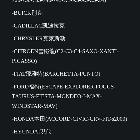
-BUICK別克
-CADILLAC凱迪拉克
-CHRYSLER克萊斯勒
-CITROEN雪鐵龍(C2-C3-C4-SAXO-XANTI-
PICASSO)
-FIAT飛雅特(BARCHETTA-PUNTO)
-FORD福特(ESCAPE-EXPLORER-FOCUS-
TAURUS-FIESTA-MONDEO-I-MAX-
WINDSTAR-MAV)
-HONDA本田(ACCORD-CIVIC-CRV-FIT-s2000)
-HYUNDAI現代