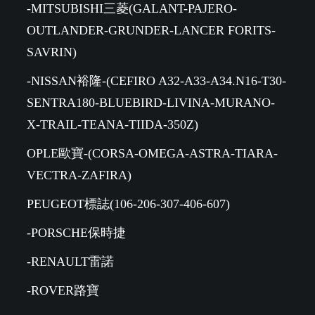
-MITSUBISHI三菱(GALANT-PAJERO-
OUTLANDER-GRUNDER-LANCER FORITS-
SAVRIN)
-NISSAN裕隆-(CEFIRO A32-A33-A34.N16-T30-
SENTRA180-BLUEBIRD-LIVINA-MURANO-
X-TRAIL-TEANA-TIIDA-350Z)
OPLE歐寶-(CORSA-OMEGA-ASTRA-TIARA-
VECTRA-ZAFIRA)
PEUGEOT標誌(106-206-307-406-607)
-PORSCHE保時捷
-RENAULT雷諾
-ROVER路寶