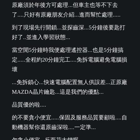
原廠須於年後方可處理...但車主也等不下去
了....只好有原廠朋友介紹...進而幫忙處理.....
到了現場先行開鎖...並探齒深...5分鐘後要匙打
好了..並進入學習狀態...
當空閒5分鐘時我便處理遙控器...也是5分鐘搞
定.....全程約20分鐘完工....免拆電腦避免電腦損
壞
...免拆鎖心...快速電腦配置無人供誤差...正原廠
MAZDA晶片鑰匙...這是我們的優點...
品質優的啦....
的不要貪小便宜.....保固及服務品質要顧啦....自
動機器幫你還原齒深啦....一定準...
勿貪小便宜...反而花大錢喔........