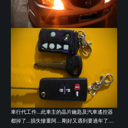
車行代工件...此車主的晶片鑰匙及汽車遙控器
都掉了...損失慘重阿....剛好又遇到要過年了....