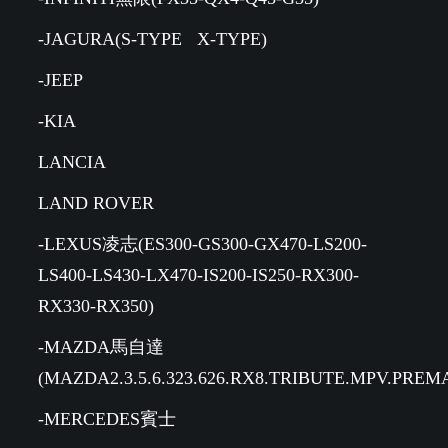
-JAGURA(S-TYPE X-TYPE)
-JEEP
-KIA
LANCIA
LAND ROVER
-LEXUS凌志(ES300-GS300-GX470-LS200-
LS400-LS430-LX470-IS200-IS250-RX300-
RX330-RX350)
-MAZDA馬自達
(MAZDA2.3.5.6.323.626.RX8.TRIBUTE.MPV.PREM
-MERCEDES賓士