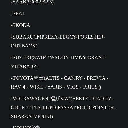
-SAAB(9000-93-95)
-SEAT
-SKODA
-SUBARU(IMPREZA-LEGCY-FORESTER-
OUTBACK)
-SUZUKI(SWIFT-WAGON-JIMNY-GRAND
VITARA JP)
-TOYOTA豐田(ALTIS - CAMRY - PREVIA -
RAV 4 - WISH - YARIS - VIOS - PRIUS )
-VOLKSWAGEN(福斯VW)(BEETEL-CADDY-
GOLF-JETTA-LUPO-PASSAT-POLO-POINTER-
SHARAN-VENTO)
-VOLVO富豪