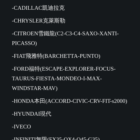
-CADILLAC凱迪拉克
-CHRYSLER克萊斯勒
-CITROEN雪鐵龍(C2-C3-C4-SAXO-XANTI-
PICASSO)
-FIAT飛雅特(BARCHETTA-PUNTO)
-FORD福特(ESCAPE-EXPLORER-FOCUS-
TAURUS-FIESTA-MONDEO-I-MAX-
WINDSTAR-MAV)
-HONDA本田(ACCORD-CIVIC-CRV-FIT-s2000)
-HYUNDAI現代
-IVECO
-INFINITI無限(FX35-QX4-Q45-G35)