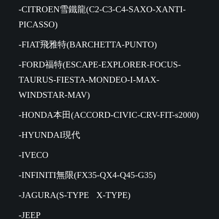
-CITROEN雪鐵龍(C2-C3-C4-SAXO-XANTI-
PICASSO)
-FIAT飛雅特(BARCHETTA-PUNTO)
-FORD福特(ESCAPE-EXPLORER-FOCUS-
TAURUS-FIESTA-MONDEO-I-MAX-
WINDSTAR-MAV)
-HONDA本田(ACCORD-CIVIC-CRV-FIT-s2000)
-HYUNDAI現代
-IVECO
-INFINITI無限(FX35-QX4-Q45-G35)
-JAGURA(S-TYPE X-TYPE)
-JEEP