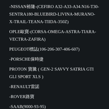
-NISSAN裕隆-(CEFIRO A32-A33-A34.N16-T30-
SENTRA180-BLUEBIRD-LIVINA-MURANO-
X-TRAIL-TEANA-TIIDA-350Z)
OPLE歐寶-(CORSA-OMEGA-ASTRA-TIARA-
VECTRA-ZAFIRA)
PEUGEOT標誌(106-206-307-406-607)
-PORSCHE保時捷
PROTON 寶騰 ( GEN-2 SAVVY SATRIA GTI
GLI SPORT XLS )
-RENAULT雷諾
-ROVER路寶
-SAAB(9000-93-95)