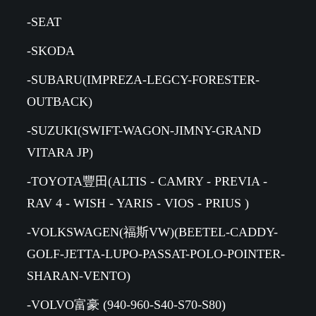
-SEAT
-SKODA
-SUBARU(IMPREZA-LEGCY-FORESTER-
OUTBACK)
-SUZUKI(SWIFT-WAGON-JIMNY-GRAND
VITARA JP)
-TOYOTA豐田(ALTIS - CAMRY - PREVIA -
RAV 4 - WISH - YARIS - VIOS - PRIUS )
-VOLKSWAGEN(福斯VW)(BEETEL-CADDY-
GOLF-JETTA-LUPO-PASSAT-POLO-POINTER-
SHARAN-VENTO)
-VOLVO富豪 (940-960-S40-S70-S80)