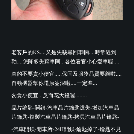
老客戶的KS....又是失竊尋回車輛....時常遇到
勒....怎降多失竊車阿...各位看官小心愛車喔....
真的不要貪小便宜.....保固及服務品質要顧啦....
自動機器幫你還原齒深啦....一定準...
勿貪小便宜...反而花大錢喔........
晶片鑰匙-開鎖-汽車晶片鑰匙遺失-增加汽車晶
片鑰匙-複製汽車晶片鑰匙-拷貝汽車晶片鑰匙-
-汽車開鎖-開車所-24H開鎖-鑰匙掉了-鑰匙不見