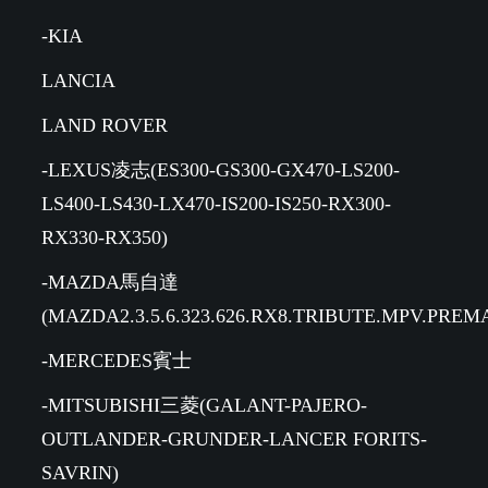
-KIA
LANCIA
LAND ROVER
-LEXUS凌志(ES300-GS300-GX470-LS200-
LS400-LS430-LX470-IS200-IS250-RX300-
RX330-RX350)
-MAZDA馬自達
(MAZDA2.3.5.6.323.626.RX8.TRIBUTE.MPV.PREM
-MERCEDES賓士
-MITSUBISHI三菱(GALANT-PAJERO-
OUTLANDER-GRUNDER-LANCER FORITS-
SAVRIN)